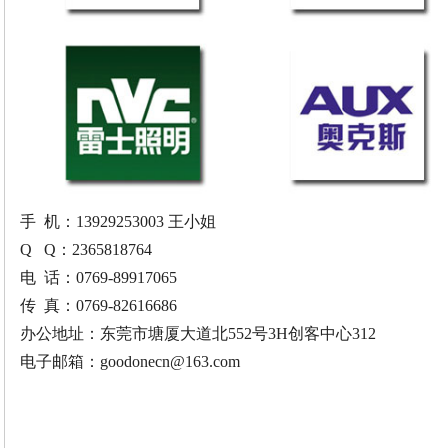
手
机：13929253003 王小姐
Q Q：2365818764
电
话：0769-89917065
传
真：0769-82616686
办公地址：东莞市塘厦大道北552号3H创客中心312
电子邮箱：
goodonecn@163.com