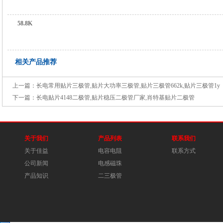
58.8K
相关产品推荐
上一篇：
长电常用贴片三极管,贴片大功率三极管,贴片三极管662k,贴片三极管1y
下一篇：
长电贴片4148二极管,贴片稳压二极管厂家,肖特基贴片二极管
关于我们
产品列表
联系我们
关于佳益
电容电阻
联系方式
公司新闻
电感磁珠
产品知识
二三极管