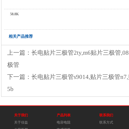
58.8K
相关产品推荐
上一篇：
长电贴片三极管2ty,m6贴片三极管,08
极管
下一篇：
长电贴片三极管s9014,贴片三极管n7
5b
关于我们
产品列表
联系我们
关于佳益
电容电阻
联系方式