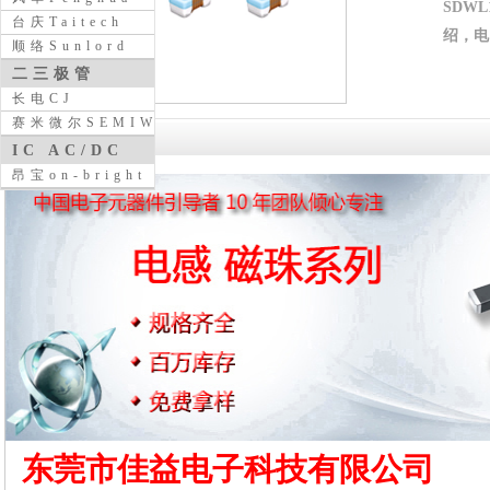
SDW
台庆Taitech
绍，电 
顺络Sunlord
二三极管
长电CJ
赛米微尔SEMIWILL
详细介绍
IC AC/DC
昂宝on-bright
东莞市佳益电子科技有限公司