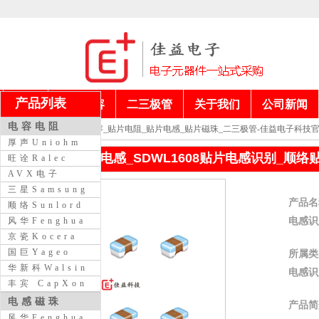
产品列表
首页
电阻电容
二三极管
关于我们
公司新闻
电容电阻
当前位置：
贴片电容_贴片电阻_贴片电感_贴片磁珠_二三极管-佳益电子科技
厚声Uniohm
大功率顺络贴片电感_SDWL1608贴片电感识别_顺络
旺诠Ralec
AVX电子
三星Samsung
产品名
顺络Sunlord
电感识
风华Fenghua
京瓷Kocera
国巨Yageo
所属类
华新科Walsin
电感识
丰宾 CapXon
电感磁珠
产品简
风华Fenghua