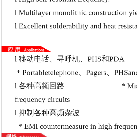
l
Multilayer monolithic construction yie
l
Excellent solderability and heat resist
l
移动电话、寻呼机、PHS和PDA
* Portabletelephone、Pagers、PHSa
l
各种高频回路
* Miscellan
frequency circuits
l
抑制各种高频杂波
* EMI countermeasure in high frequenc