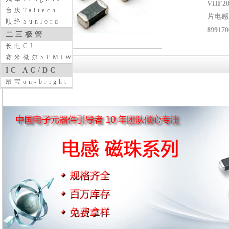
VHF
台庆Taitech
片电感
顺络Sunlord
899170
二三极管
长电CJ
赛米微尔SEMIWILL
详细介绍
IC AC/DC
昂宝on-bright