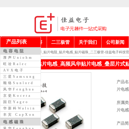
产品列表
首页
电阻电容
二三极管
关于我们
公司新闻
电容电阻
当前位置：
贴片电容_贴片电阻_贴片电感_贴片磁珠_二三极管-佳益电子科技
厚声Uniohm
风华VHF2012贴片电感_高频风华贴片电感_叠层片式
旺诠Ralec
AVX电子
三星Samsung
产品名
顺络Sunlord
片电感
风华Fenghua
京瓷Kocera
国巨Yageo
所属类
华新科Walsin
片电感
丰宾 CapXon
电感磁珠
产品简
风华Fenghua