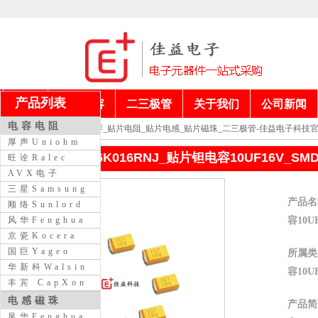
产品列表
首页
电阻电容
二三极管
关于我们
公司新闻
电容电阻
当前位置：
贴片电容_贴片电阻_贴片电感_贴片磁珠_二三极管-佳益电子科技
厚声Uniohm
钽电容TAJA106K016RNJ_贴片钽电容10UF16V_
旺诠Ralec
AVX电子
三星Samsung
产品名称
顺络Sunlord
容10U
风华Fenghua
京瓷Kocera
国巨Yageo
所属类别
华新科Walsin
容10U
丰宾 CapXon
电感磁珠
产品简介
风华Fenghua