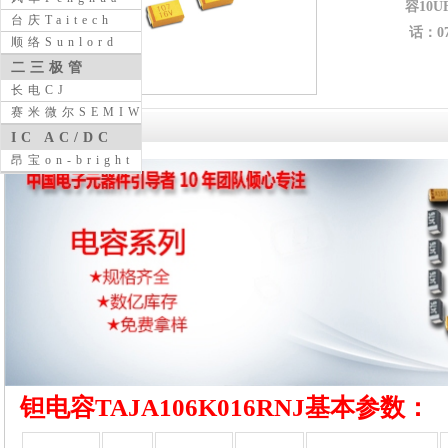
容10U
台庆Taitech
话：076
顺络Sunlord
二三极管
长电CJ
赛米微尔SEMIWILL
详细介绍
IC AC/DC
昂宝on-bright
钽电容TAJA106K016RNJ基本参数：