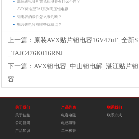
黑色钽电容和黄色钽电容有什么不同？
AVX标准型TAJ系列高压钽电容
钽电容的极性怎么来判断？
贴片钽电容有哪些优缺点？
上一篇：
原装AVX贴片钽电容16V47uF_全新
_TAJC476K016RNJ
下一篇：
AVX钽电容_中山钽电解_湛江贴片
容
关于我们
产品列表
联系我们
关于佳益
电容电阻
联系方式
公司新闻
电感磁珠
产品知识
二三极管