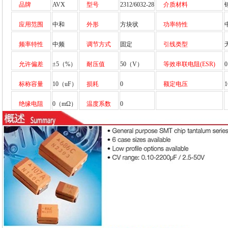
品牌
AVX
型号
2312/6032-28
介质材料
应用范围
中和
外形
方块状
功率特性
频率特性
中频
调节方式
固定
引线类型
允许偏差
±5（%）
耐压值
50（V）
等效串联电阻(ESR)
标称容量
10（uF）
损耗
0
额定电压
绝缘电阻
0（mΩ）
温度系数
0