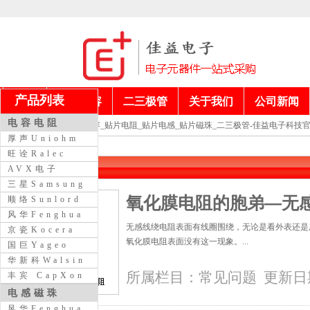
产品列表
首页
电阻电容
二三极管
关于我们
公司新闻
电容电阻
当前位置：
贴片电容_贴片电阻_贴片电感_贴片磁珠_二三极管-佳益电子科技
厚声Uniohm
旺诠Ralec
常见问题
AVX电子
三星Samsung
氧化膜电阻的胞弟—无
顺络Sunlord
风华Fenghua
无感线绕电阻表面有线圈围绕，无论是看外表还是
京瓷Kocera
氧化膜电阻表面没有这一现象。...
国巨Yageo
华新科Walsin
所属栏目：
常见问题
更新日期：
丰宾 CapXon
电感磁珠
风华Fenghua