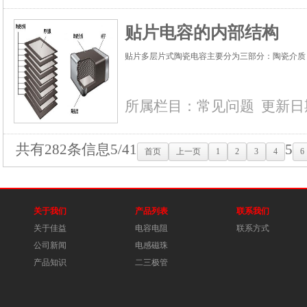
贴片电容的内部结构
贴片多层片式陶瓷电容主要分为三部分：陶瓷介质（
所属栏目：
常见问题
更新日期：
共有282条信息
5/41
5
首页
上一页
1
2
3
4
6
关于我们
产品列表
联系我们
关于佳益
电容电阻
联系方式
公司新闻
电感磁珠
产品知识
二三极管