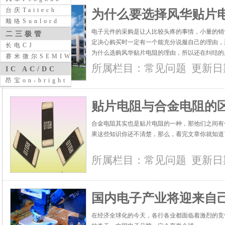
台庆Taitech
为什么要选择风华贴片
顺络Sunlord
电子元件的采购是让人比较头疼的事情，小量的销
二三极管
定决心购买时一定有一个能充分说服自己的理由，
长电CJ
为什么选购风华贴片电阻的理由，所以还在纠结的朋友
赛米微尔SEMIWILL
所属栏目：
常见问题
更新日期：
IC AC/DC
昂宝on-bright
贴片电阻与合金电阻的
合金电阻其实也是贴片电阻的一种，那他们之间有
果这些知识你还不清楚，那么，看完文章你就知道了。
所属栏目：
常见问题
更新日期：
国内电子产业将迎来自
在经济全球化的今天，各行各业都面临着激烈的竞