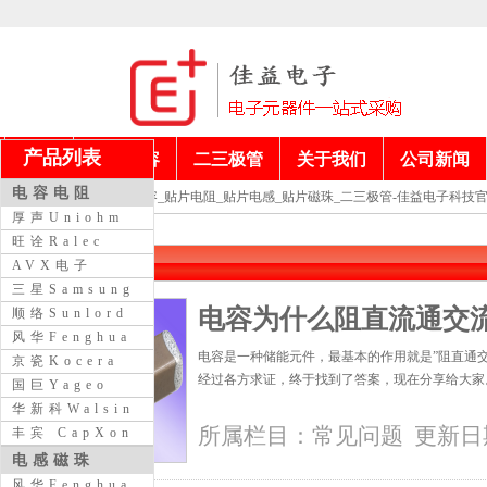
产品列表
首页
电阻电容
二三极管
关于我们
公司新闻
电容电阻
当前位置：
贴片电容_贴片电阻_贴片电感_贴片磁珠_二三极管-佳益电子科技
厚声Uniohm
旺诠Ralec
常见问题
AVX电子
三星Samsung
电容为什么阻直流通交
顺络Sunlord
风华Fenghua
电容是一种储能元件，最基本的作用就是”阻直通
京瓷Kocera
经过各方求证，终于找到了答案，现在分享给大家。 
国巨Yageo
华新科Walsin
所属栏目：
常见问题
更新日期：
丰宾 CapXon
电感磁珠
风华Fenghua