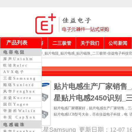
产品列表
首页
电阻电容
二三极管
关于我们
公司新闻
电容电阻
当前位置：
贴片电容_贴片电阻_贴片电感_贴片磁珠_二三极管-佳益电子科技
厚声Uniohm
旺诠Ralec
三星Samsung
AVX电子
三星Samsung
贴片电感生产厂家销售_三
顺络Sunlord
风华Fenghua
星贴片电感2450识别_
京瓷Kocera
国巨Yageo
贴片电感厂家哪家好，贴片电感生产厂家销售，三星贴
华新科Walsin
贴片电感LCB型号大全，尽在佳益电子科技，电 话：0769
丰宾 CapXon
电感磁珠
所属栏目：
三星Samsung
更新日期：12-07 16:
风华Fenghua