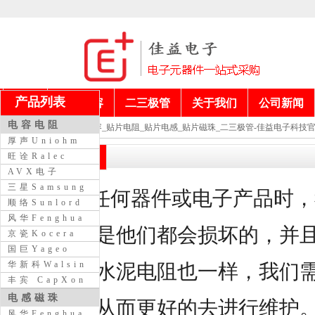
产品列表
首页
电阻电容
二三极管
关于我们
公司新闻
电容电阻
当前位置：
贴片电容_贴片电阻_贴片电感_贴片磁珠_二三极管-佳益电子科技
厚声Uniohm
电阻器损坏特点
旺诠Ralec
AVX电子
三星Samsung
在使用任何器件或电子产品时，
顺络Sunlord
风华Fenghua
点，那就是他们都会损坏的，并
京瓷Kocera
国巨Yageo
华新科Walsin
的特点，水泥电阻也一样，我们
丰宾 CapXon
电感磁珠
坏特点，从而更好的去进行维护
风华Fenghua