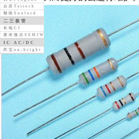
台庆Taitech
顺络Sunlord
二三极管
长电CJ
赛米微尔SEMIWILL
IC AC/DC
昂宝on-bright