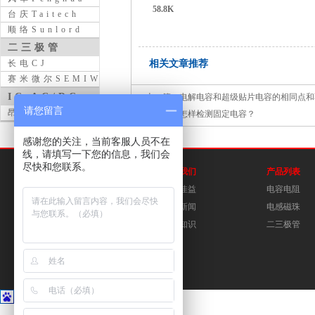
58.8K
台庆Taitech
顺络Sunlord
二三极管
长电CJ
相关文章推荐
赛米微尔SEMIWILL
IC AC/DC
上一篇：
电解电容和超级贴片电容的相同点和
请您留言
昂宝on-bright
下一篇：
怎样检测固定电容？
感谢您的关注，当前客服人员不在
线，请填写一下您的信息，我们会
尽快和您联系。
关于我们
产品列表
关于佳益
电容电阻
公司新闻
电感磁珠
产品知识
二三极管