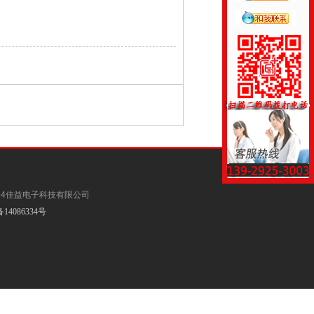
 ©2014佳益电子科技有限公司
14086334号