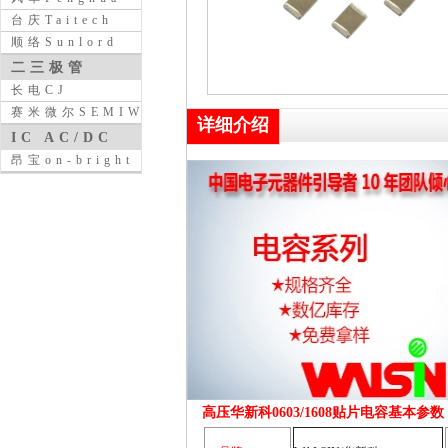
台庆Taitech
顺络Sunlord
二三极管
长电CJ
赛米微尔SEMIWILL
详细介绍
IC AC/DC
昂宝on-bright
高压华新科0603/1608贴片电容基本参数