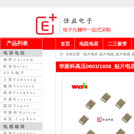
产品列表
首页
电阻电容
二三极管
电容电阻
当前位置：
贴片电容_贴片电阻_贴片电感_
厚声Uniohm
华新科高压0603/1608_贴片
旺诠Ralec
AVX电子
三星Samsung
顺络Sunlord
风华Fenghua
京瓷Kocera
国巨Yageo
华新科Walsin
丰宾 CapXon
电感磁珠
风华Fenghua