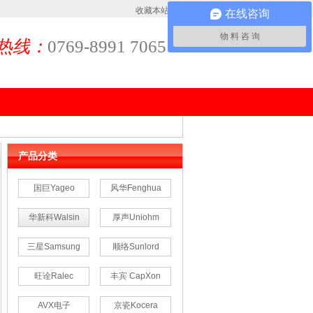
收藏本站
|
联系佳益
在线咨询
物 料 咨 询
热线：
0769-8991 7065
产品分类
国巨Yageo
风华Fenghua
华新科Walsin
厚声Uniohm
三星Samsung
顺络Sunlord
旺诠Ralec
丰宾 CapXon
AVX电子
京瓷Kocera