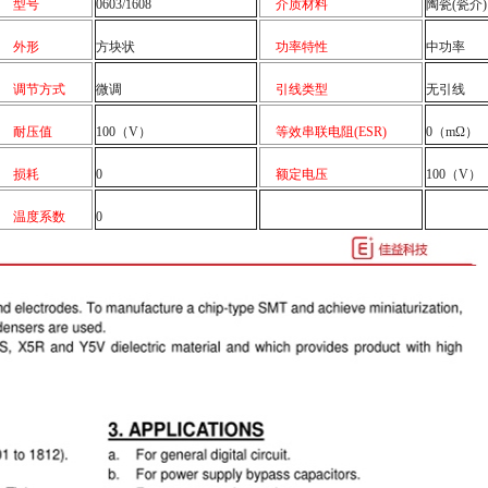
型号
0603/1608
介质材料
陶瓷(瓷介)
外形
方块状
功率特性
中功率
调节方式
微调
引线类型
无引线
耐压值
100（V）
等效串联电阻(ESR)
0（mΩ）
损耗
0
额定电压
100（V）
温度系数
0