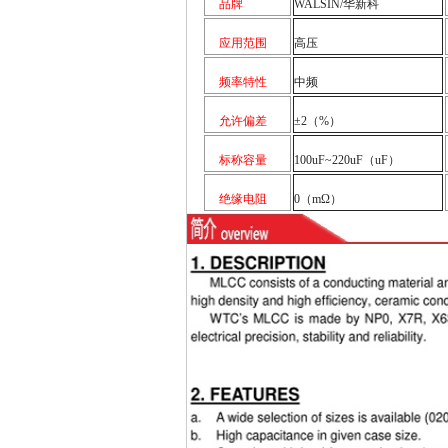
品牌
WALSIN/华新科
应用范围
高压
频率特性
中频
允许偏差
±2（%）
标称容量
100uF~220uF（uF）
绝缘电阻
0（mΩ）